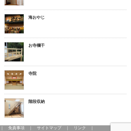
海おやじ
お寺欄干
寺院
階段収納
｜
免責事項
｜
サイトマップ
｜
リンク
｜