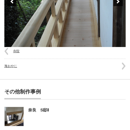
寺院
海おやじ
その他制作事例
奈良 S邸Ⅱ