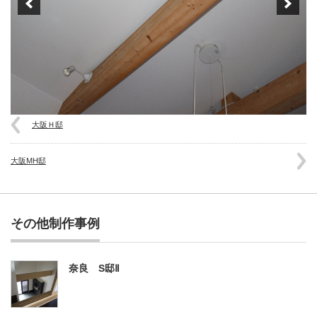
大阪Ｈ邸
大阪MH邸
その他制作事例
奈良 S邸Ⅱ