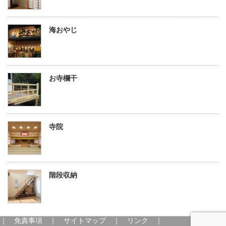
海おやじ
お寺欄干
寺院
階段収納
｜
免責事項
｜
サイトマップ
｜
リンク
｜